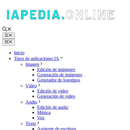
Saltar
al
contenido
Menú
Menú
Inicio
Tipos de aplicaciones IA
Imagen
Edición de imágenes
Generación de imágenes
Generador de logotipos
Vídeo
Edición de video
Generación de video
Audio
Edición de audio
Música
Voz
Texto
Asistente de escritura