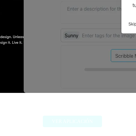
SketchPro AI
VER APLICACIÓN