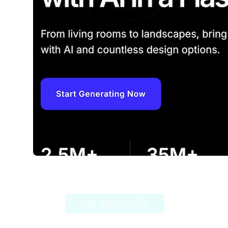
DecorAI
VER APLICACIÓN