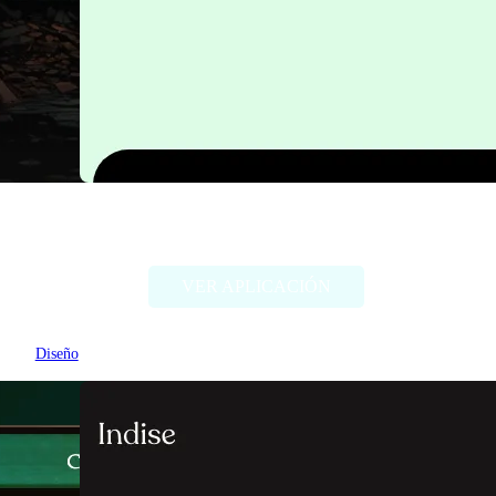
FigGPT
VER APLICACIÓN
Diseño