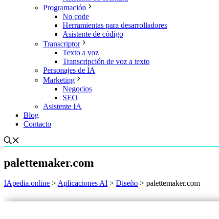
Programación
No code
Herramientas para desarrolladores
Asistente de código
Transcriptor
Texto a voz
Transcripción de voz a texto
Personajes de IA
Marketing
Negocios
SEO
Asistente IA
Blog
Contacto
palettemaker.com
IApedia.online
>
Aplicaciones AI
>
Diseño
>
palettemaker.com