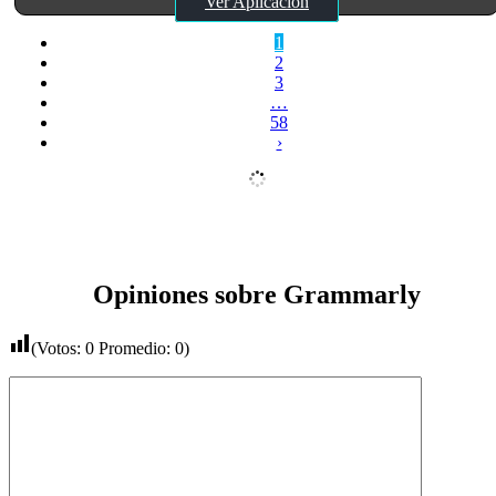
Ver Aplicación
1
2
3
…
58
›
Opiniones sobre Grammarly
(Votos:
0
Promedio:
0
)
Comentario