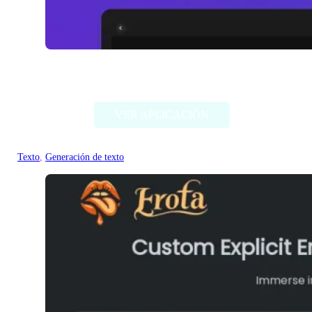
WriteHolo
VER APLICACIÓN
Texto
, 
Generación de texto