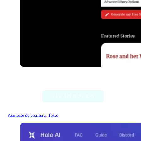
RedQuill
VER APLICACIÓN
Asistente de escritura
, 
Texto