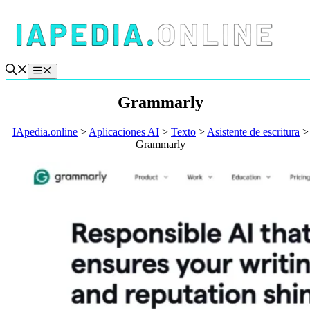
Saltar
al
contenido
Menú
Grammarly
IApedia.online
>
Aplicaciones AI
>
Texto
>
Asistente de escritura
>
Grammarly