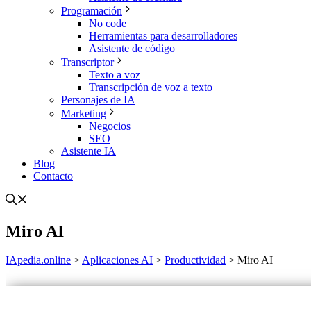
Programación
No code
Herramientas para desarrolladores
Asistente de código
Transcriptor
Texto a voz
Transcripción de voz a texto
Personajes de IA
Marketing
Negocios
SEO
Asistente IA
Blog
Contacto
Miro AI
IApedia.online
>
Aplicaciones AI
>
Productividad
>
Miro AI