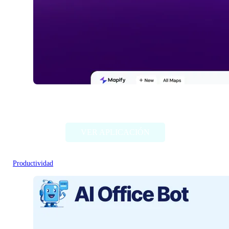
Mapify.so
VER APLICACIÓN
Productividad