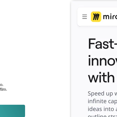
to.
Miro.