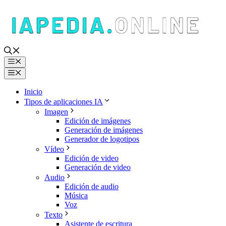
Saltar
al
contenido
Menú
Menú
Inicio
Tipos de aplicaciones IA
Imagen
Edición de imágenes
Generación de imágenes
Generador de logotipos
Vídeo
Edición de video
Generación de video
Audio
Edición de audio
Música
Voz
Texto
Asistente de escritura