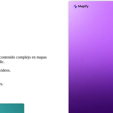
ca contenido complejo en mapas
ic.
videos.
s.