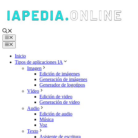
Saltar
al
contenido
Menú
Menú
Inicio
Tipos de aplicaciones IA
Imagen
Edición de imágenes
Generación de imágenes
Generador de logotipos
Vídeo
Edición de video
Generación de video
Audio
Edición de audio
Música
Voz
Texto
Asistente de escritura