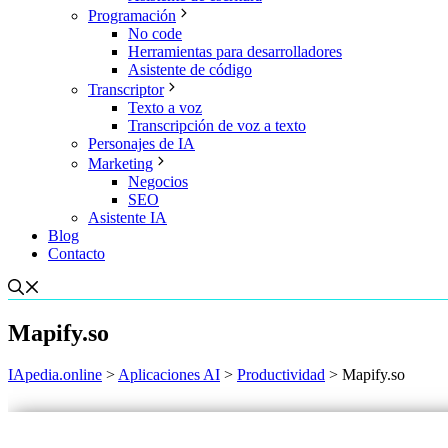
Programación
No code
Herramientas para desarrolladores
Asistente de código
Transcriptor
Texto a voz
Transcripción de voz a texto
Personajes de IA
Marketing
Negocios
SEO
Asistente IA
Blog
Contacto
Mapify.so
IApedia.online
>
Aplicaciones AI
>
Productividad
>
Mapify.so