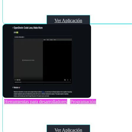
DiagramGPT by Eraser
Ver Aplicación
Herramientas para desarrolladores
Programación
OpenDevin
Ver Aplicación