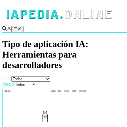
Saltar
al
contenido
Menú
Tipo de aplicación IA:
Herramientas para
desarrolladores
Usos
Precio