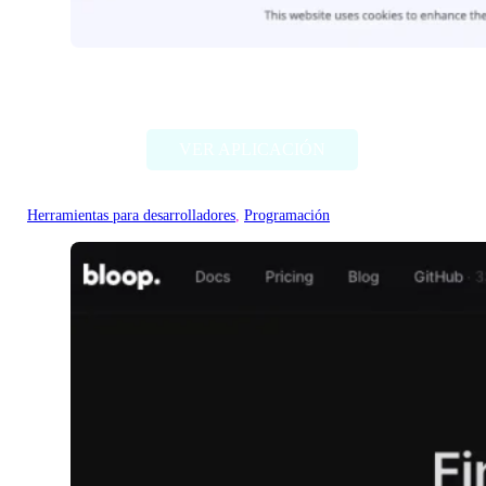
Flagright AI
VER APLICACIÓN
Herramientas para desarrolladores
, 
Programación