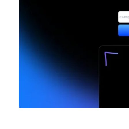
Aiwebdesigner.io