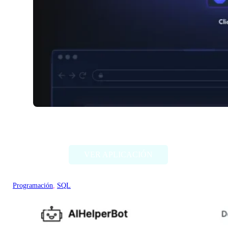
Compo AI
VER APLICACIÓN
Programación
, 
SQL