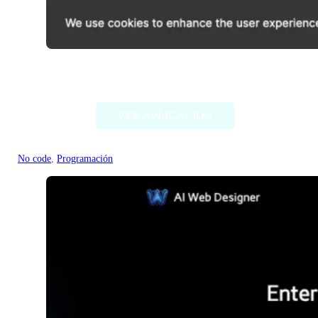
QLAI.ai
VER APLICACIÓN
No code
, 
Programación