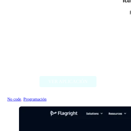
Ollama.ai
VER APLICACIÓN
No code
, 
Programación