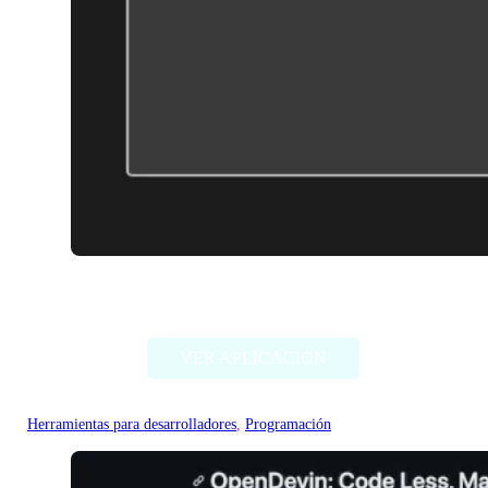
DiagramGPT by Eraser
VER APLICACIÓN
Herramientas para desarrolladores
, 
Programación