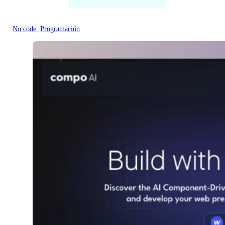
No code
, 
Programación