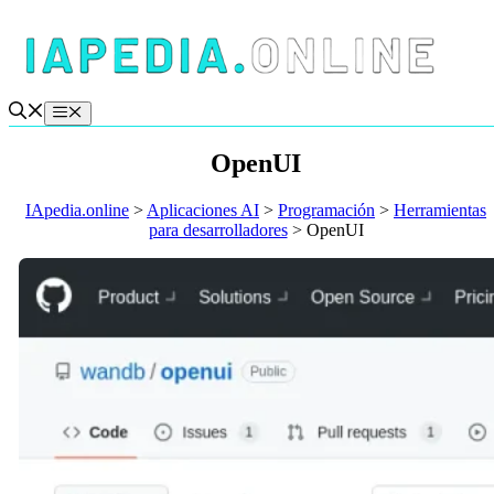
Saltar
al
contenido
Menú
OpenUI
IApedia.online
>
Aplicaciones AI
>
Programación
>
Herramientas
para desarrolladores
>
OpenUI