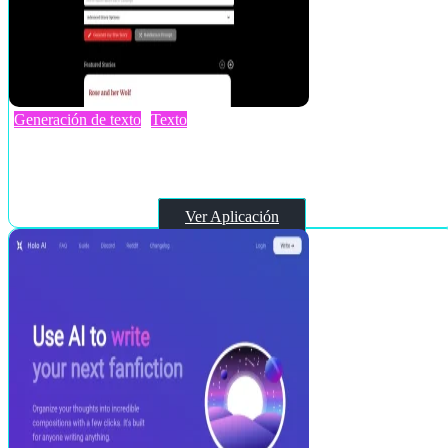
Generación de texto
Texto
RedQuill
Ver Aplicación