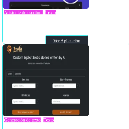
Asistente de escritura
Texto
WriteHolo
Ver Aplicación
Generación de texto
Texto