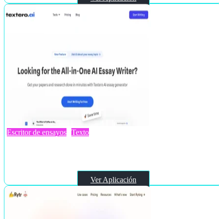
Escritor de ensayos
Texto
Textero.ai Essay Writer
Ver Aplicación