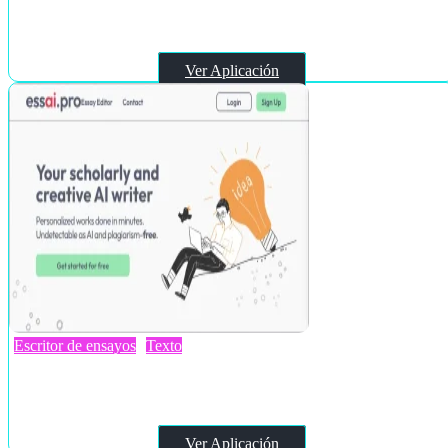
Scienhub
Ver Aplicación
Escritor de ensayos
Texto
Essai.Pro
Ver Aplicación