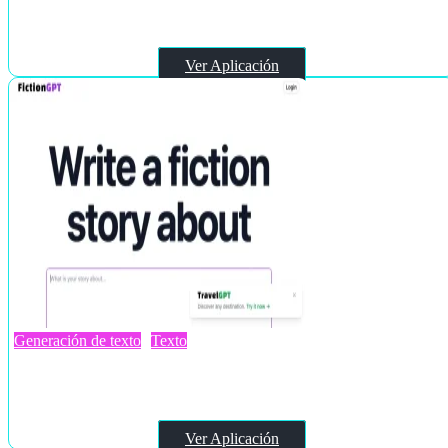
Erota
Ver Aplicación
Generación de texto
Texto
FictionGPT
Ver Aplicación