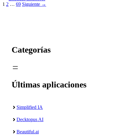
Página
Página
Página
1
2
…
69
Siguiente
→
Categorías
Últimas aplicaciones
Simplified IA
Decktopus AI
Beautiful.ai