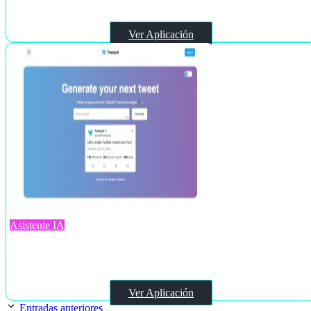
Ver Aplicación
Asistente IA
TweetyAI v2.0
Ver Aplicación
Entradas anteriores