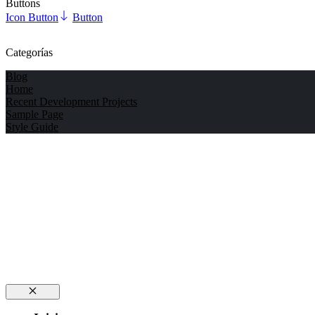
Buttons
Icon Button
Button
Categorías
Blog
Home
Recent Development Projects
Sample Page
Style Guide
Cerrar