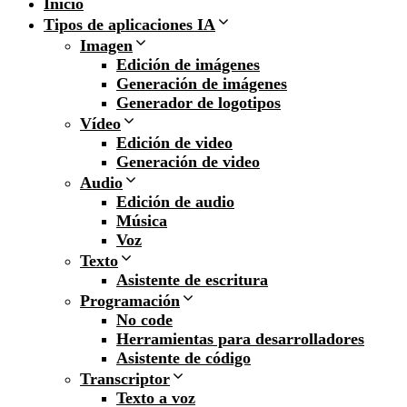
Inicio
Tipos de aplicaciones IA
Imagen
Edición de imágenes
Generación de imágenes
Generador de logotipos
Vídeo
Edición de video
Generación de video
Audio
Edición de audio
Música
Voz
Texto
Asistente de escritura
Programación
No code
Herramientas para desarrolladores
Asistente de código
Transcriptor
Texto a voz