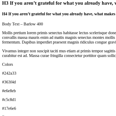
H3 If you aren’t grateful for what you already have
H4 If you aren’t grateful for what you already have, what make
Body Text
– Barlow 400
Mollis pretium lorem primis senectus habitasse lectus scelerisque done
convallis massa mauris enim ad mattis magnis senectus montes mollis
fermentum. Dapibus imperdiet praesent magnis ridiculus congue gravida
Vivamus integer non suscipit taciti mus etiam at primis tempor sagittis 
curabitur est ad. Massa curae fringilla consectetur porttitor quam solli
Colors
#242a33
#363f4d
#e6e8eb
#c5c8d1
#17e6e6