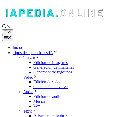
Saltar
al
contenido
Menú
Menú
Inicio
Tipos de aplicaciones IA
Imagen
Edición de imágenes
Generación de imágenes
Generador de logotipos
Vídeo
Edición de video
Generación de video
Audio
Edición de audio
Música
Voz
Texto
Asistente de escritura