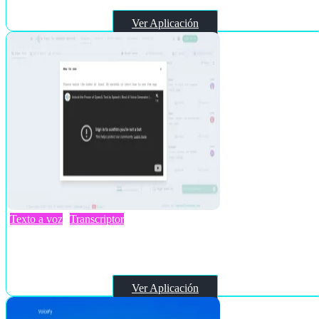
Ver Aplicación
Texto a voz
Transcriptor
ttsopenai.com
Ver Aplicación