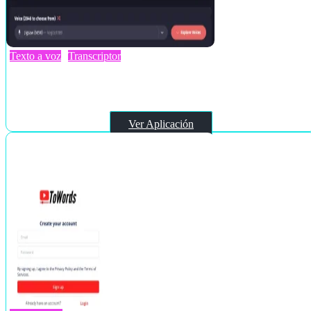
Texto a voz
Transcriptor
FakeYou
Ver Aplicación