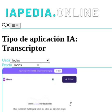
Saltar
al
contenido
Menú
Tipo de aplicación IA:
Transcriptor
Usos
Precio