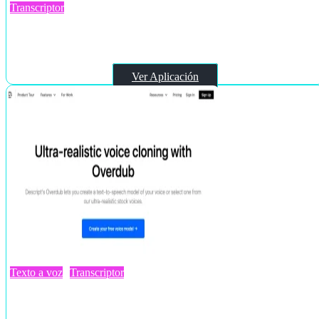
Transcriptor
Transcript.lol
Ver Aplicación
Texto a voz
Transcriptor
Overdub