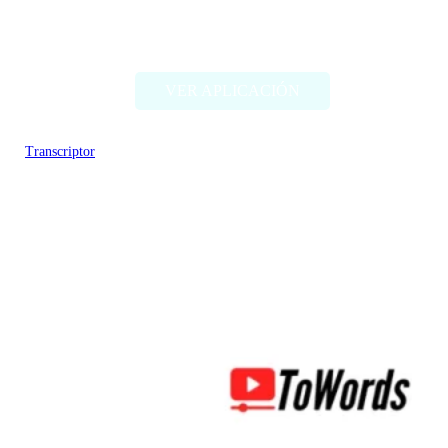
FakeYou
VER APLICACIÓN
Transcriptor