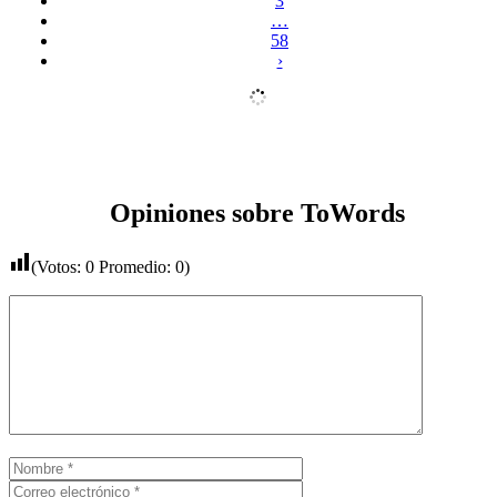
3
…
58
›
Opiniones sobre ToWords
(Votos:
0
Promedio:
0
)
Comentario
Nombre
Correo
electrónico
Web