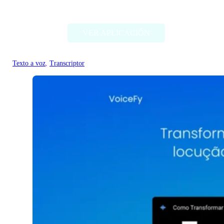
ttsopenai.com
VER APLICACIÓN
Texto a voz
, 
Transcriptor