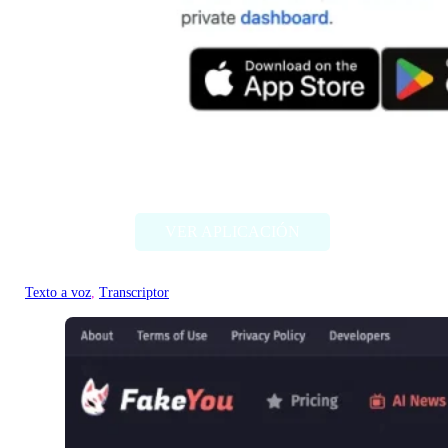
Heark
VER APLICACIÓN
Texto a voz
, 
Transcriptor