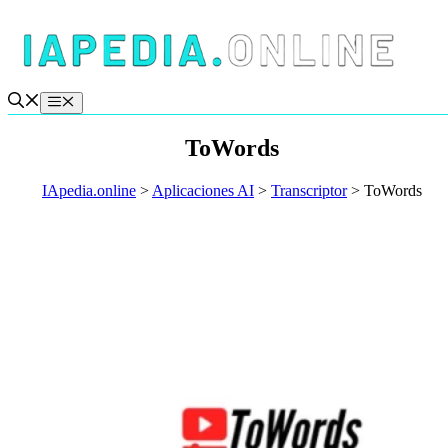
Saltar
al
contenido
Menú
ToWords
IApedia.online
>
Aplicaciones AI
>
Transcriptor
>
ToWords