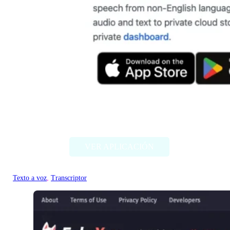
Heark
VER APLICACIÓN
Texto a voz
, 
Transcriptor