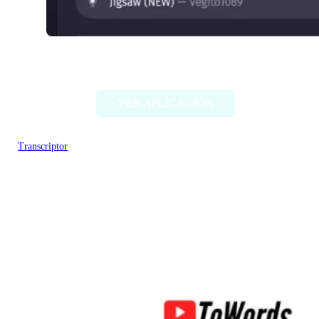
FakeYou
VER APLICACIÓN
Transcriptor