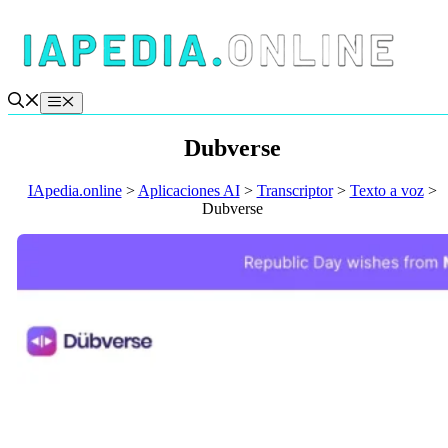
Saltar
al
contenido
Menú
Dubverse
IApedia.online
>
Aplicaciones AI
>
Transcriptor
>
Texto a voz
>
Dubverse