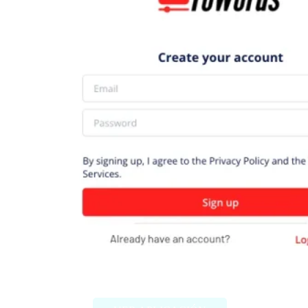
ToWords