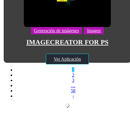
Generación de imágenes
Imagen
IMAGECREATOR FOR PS
Ver Aplicación
1
2
3
…
58
›