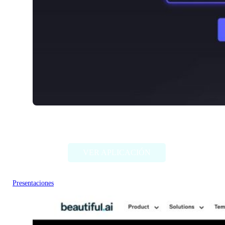
Decktopus AI
VER APLICACIÓN
Presentaciones