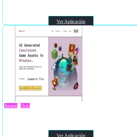
Fable Simulation
Ver Aplicación
Juegos
Ocio
PixelVibe
Ver Aplicación