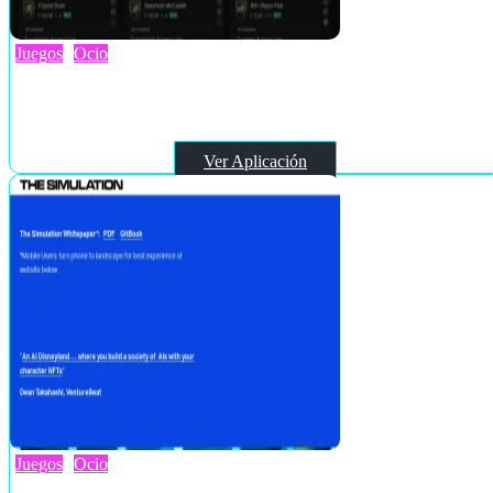
Juegos
Ocio
EasySBC
Ver Aplicación
Juegos
Ocio