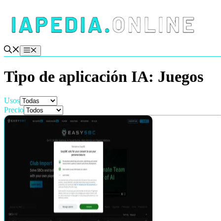
Saltar
al
contenido
Menú
Tipo de aplicación IA:
Juegos
Usos
Precio