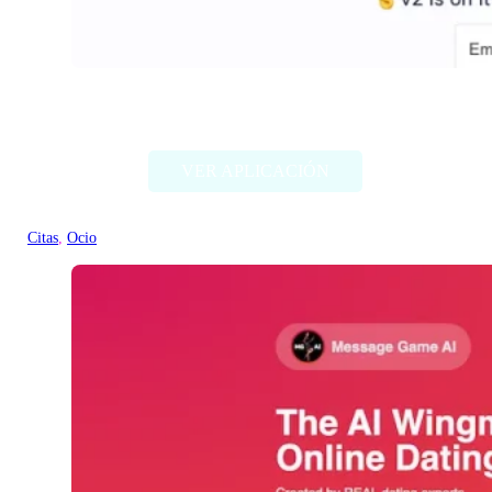
WatchNow
VER APLICACIÓN
Citas
, 
Ocio