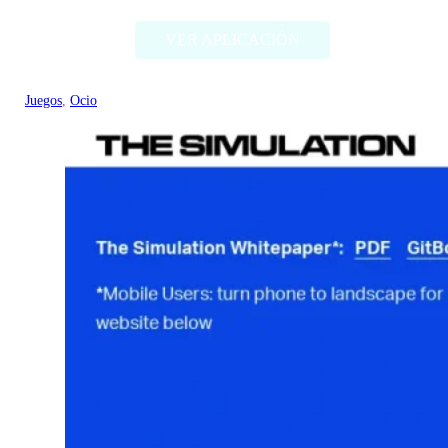
VER APLICACIÓN
Juegos
, 
Ocio