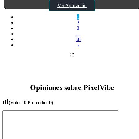
Ver Aplicación
1
2
3
…
58
›
Opiniones sobre PixelVibe
(Votos:
0
Promedio:
0
)
Comentario