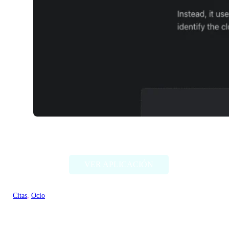
TwinFinder
VER APLICACIÓN
Citas
, 
Ocio