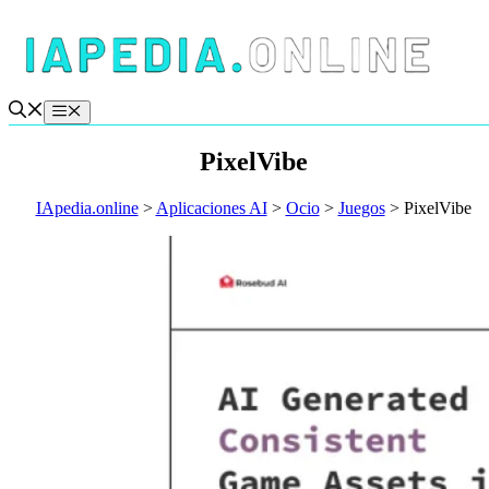
Saltar
al
contenido
Menú
PixelVibe
IApedia.online
>
Aplicaciones AI
>
Ocio
>
Juegos
>
PixelVibe