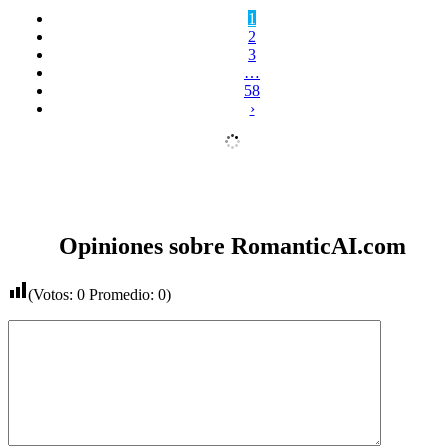
1
2
3
…
58
›
Opiniones sobre RomanticAI.com
(Votos:
0
Promedio:
0
)
Comentario