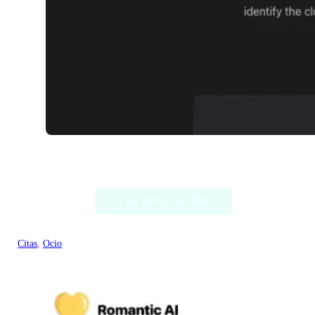
TwinFinder
VER APLICACIÓN
Citas
, 
Ocio