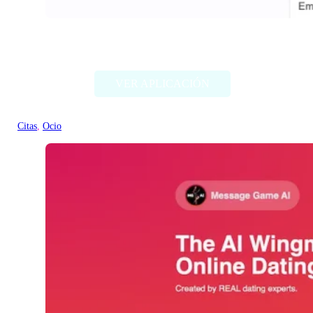
WatchNow
VER APLICACIÓN
Citas
, 
Ocio