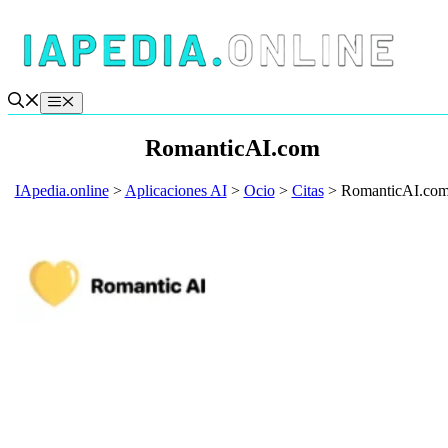
Saltar
al
contenido
Menú
RomanticAI.com
IApedia.online
>
Aplicaciones AI
>
Ocio
>
Citas
>
RomanticAI.co