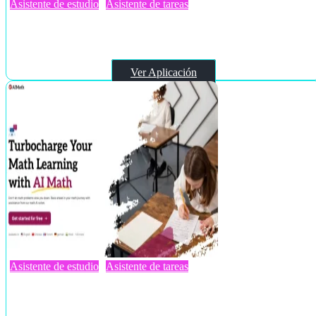
Asistente de estudio
Asistente de tareas
College Tools – Homework Solver
Ver Aplicación
Asistente de estudio
Asistente de tareas
AIMath.com