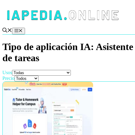
Saltar
al
contenido
Menú
Tipo de aplicación IA:
Asistente
de tareas
Usos
Precio