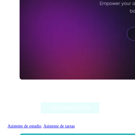
Studis
VER APLICACIÓN
Asistente de estudio
, 
Asistente de tareas