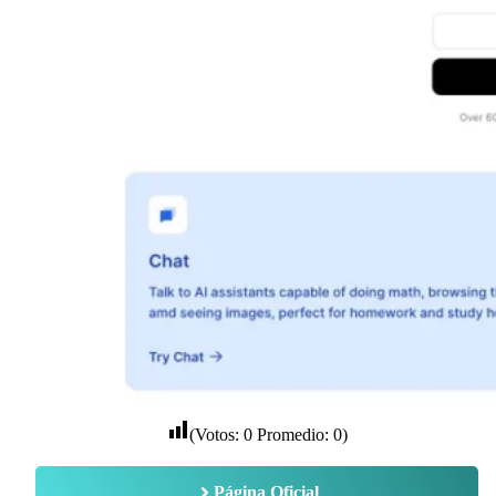
(Votos:
0
Promedio:
0
)
Página Oficial