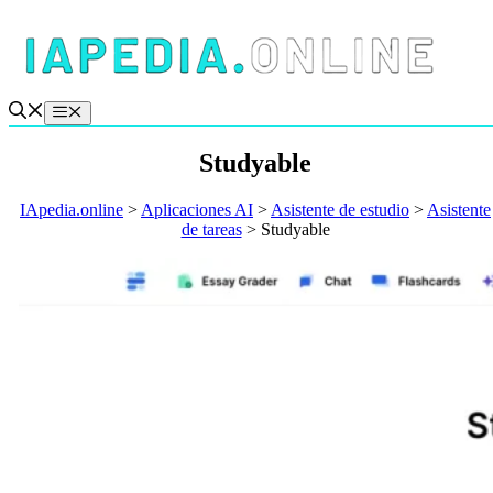
Saltar
al
contenido
Menú
Studyable
IApedia.online
>
Aplicaciones AI
>
Asistente de estudio
>
Asistente
de tareas
>
Studyable