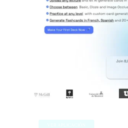
Memrizz AI Flashcard Generator
VER APLICACIÓN