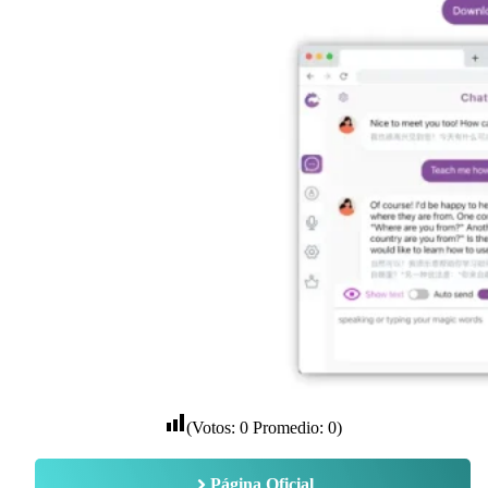
(Votos:
0
Promedio:
0
)
Página Oficial