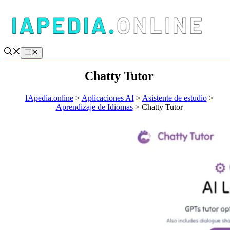
Saltar
al
contenido
Menú
Chatty Tutor
IApedia.online
>
Aplicaciones AI
>
Asistente de estudio
>
Aprendizaje de Idiomas
>
Chatty Tutor