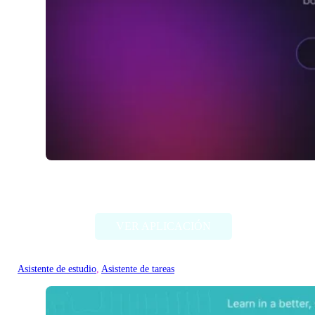
Studis
VER APLICACIÓN
Asistente de estudio
, 
Asistente de tareas