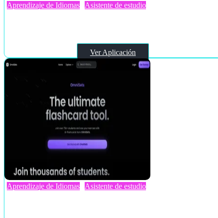
Aprendizaje de Idiomas
Asistente de estudio
AItalk
Ver Aplicación
Aprendizaje de Idiomas
Asistente de estudio
OmniSets AI