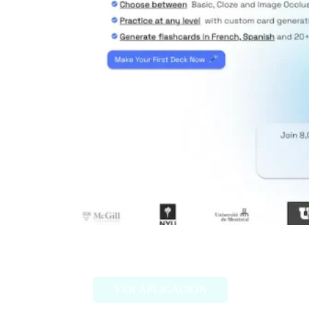
Memrizz AI Flashcard Generator
VER APLICACIÓN