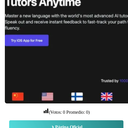
(Votos:
0
Promedio:
0
)
Página Oficial