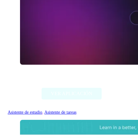
Studis
VER APLICACIÓN
Asistente de estudio
, 
Asistente de tareas