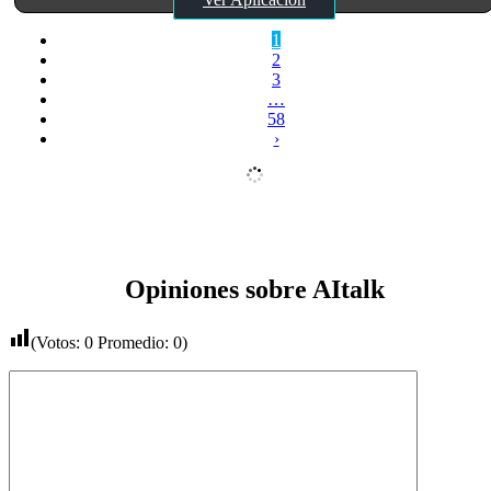
1
2
3
…
58
›
Opiniones sobre AItalk
(Votos:
0
Promedio:
0
)
Comentario