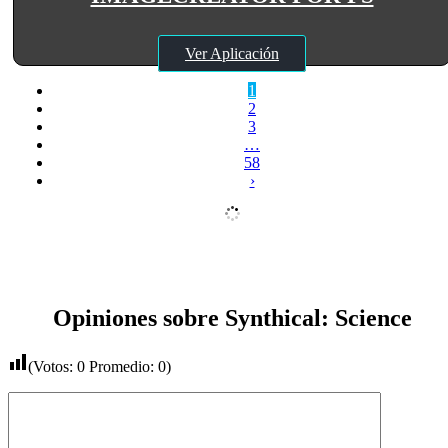
Ver Aplicación
1
2
3
…
58
›
Opiniones sobre Synthical: Science
(Votos:
0
Promedio:
0
)
Comentario