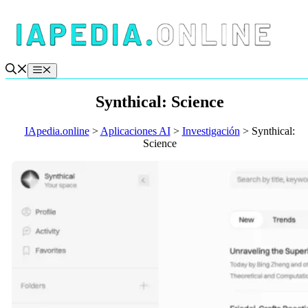
Saltar
al
contenido
Menú
Synthical: Science
IApedia.online
>
Aplicaciones AI
>
Investigación
>
Synthical:
Science