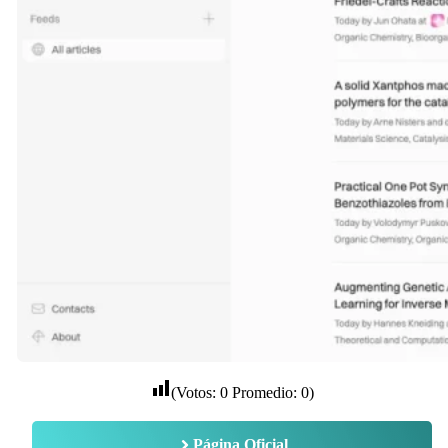
(Votos:
0
Promedio:
0
)
Página Oficial