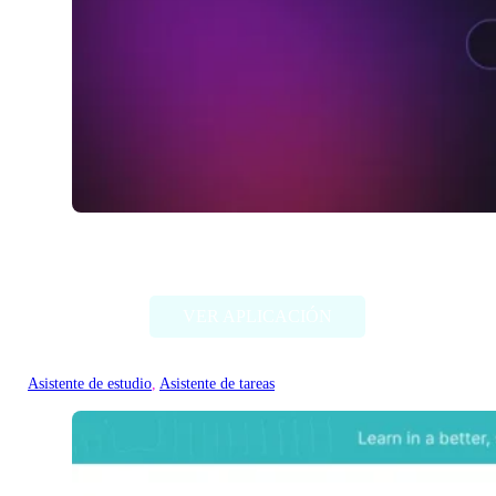
Studis
VER APLICACIÓN
Asistente de estudio
, 
Asistente de tareas