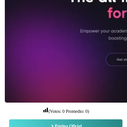
(Votos:
0
Promedio:
0
)
Página Oficial