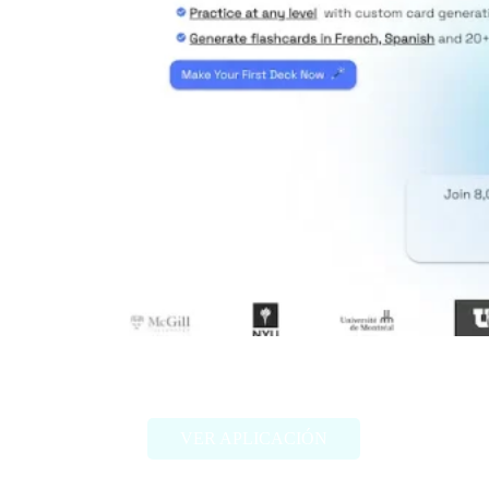
Memrizz AI Flashcard Generator
VER APLICACIÓN