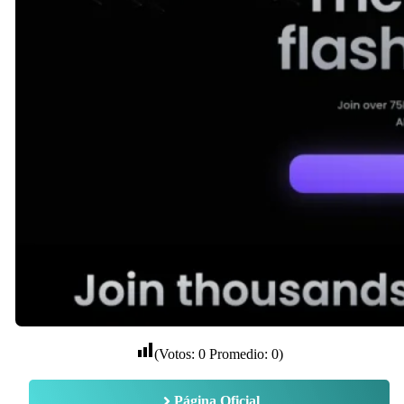
(Votos:
0
Promedio:
0
)
Página Oficial