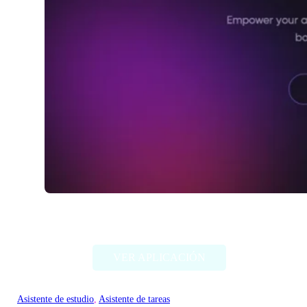
Studis
VER APLICACIÓN
Asistente de estudio
, 
Asistente de tareas