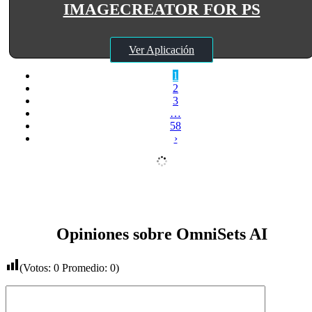
IMAGECREATOR FOR PS
Ver Aplicación
1
2
3
…
58
›
Opiniones sobre OmniSets AI
(Votos:
0
Promedio:
0
)
Comentario