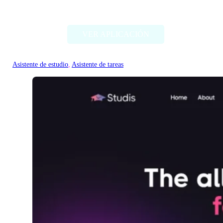
Youlearn
VER APLICACIÓN
Asistente de estudio
, 
Asistente de tareas