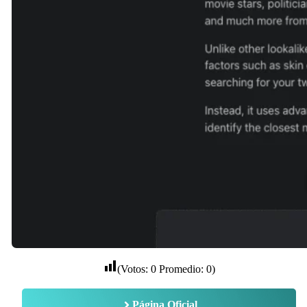
(Votos:
0
Promedio:
0
)
Página Oficial