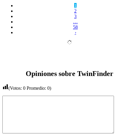
1
2
3
…
58
›
Opiniones sobre TwinFinder
(Votos:
0
Promedio:
0
)
Comentario