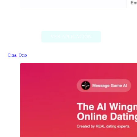
WatchNow
VER APLICACIÓN
Citas
, 
Ocio