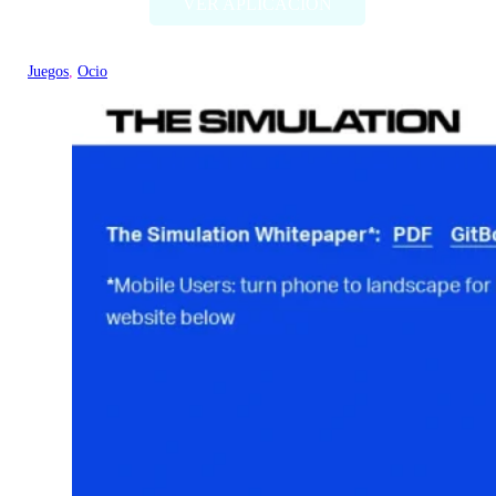
VER APLICACIÓN
Juegos
, 
Ocio