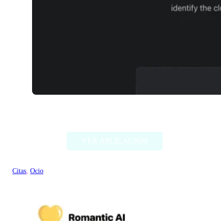
TwinFinder
VER APLICACIÓN
Citas
, 
Ocio