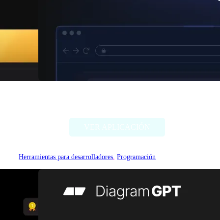
Compo AI
VER APLICACIÓN
Herramientas para desarrolladores
, 
Programación