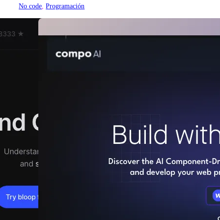
No code
, 
Programación