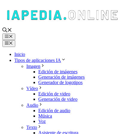
Saltar
al
contenido
Menú
Menú
Inicio
Tipos de aplicaciones IA
Imagen
Edición de imágenes
Generación de imágenes
Generador de logotipos
Vídeo
Edición de video
Generación de video
Audio
Edición de audio
Música
Voz
Texto
Asistente de escritura