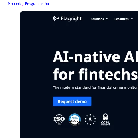
No code
, 
Programación