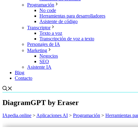
Programación
No code
Herramientas para desarrolladores
Asistente de código
Transcriptor
Texto a voz
Transcripción de voz a texto
Personajes de IA
Marketing
Negocios
SEO
Asistente IA
Blog
Contacto
DiagramGPT by Eraser
IApedia.online
>
Aplicaciones AI
>
Programación
>
Herramientas par