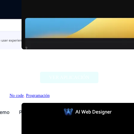
Bloop
VER APLICACIÓN
No code
, 
Programación