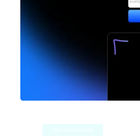
Aiwebdesigner.io
VER APLICACIÓN