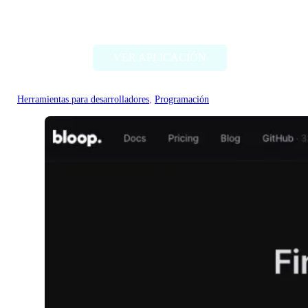
Flagright AI
VER APLICACIÓN
Herramientas para desarrolladores
, 
Programación