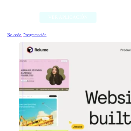
SQLGPT
VER APLICACIÓN
No code
, 
Programación