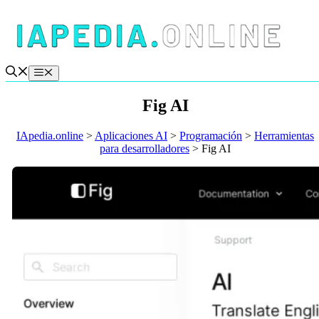
Saltar
al
contenido
Menú
Fig AI
IApedia.online
>
Aplicaciones AI
>
Programación
>
Herramientas
para desarrolladores
>
Fig AI