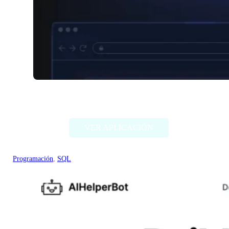
Compo AI
VER APLICACIÓN
Programación
, 
SQL