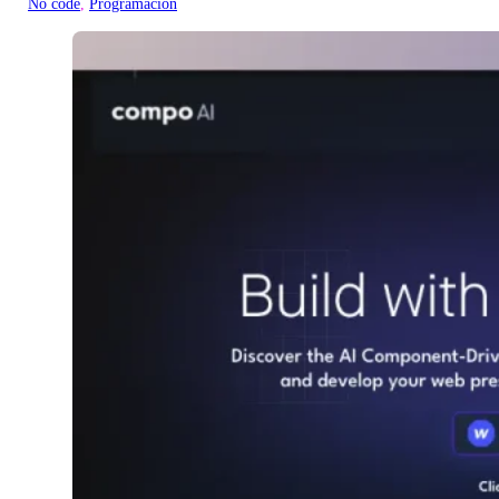
No code
, 
Programación