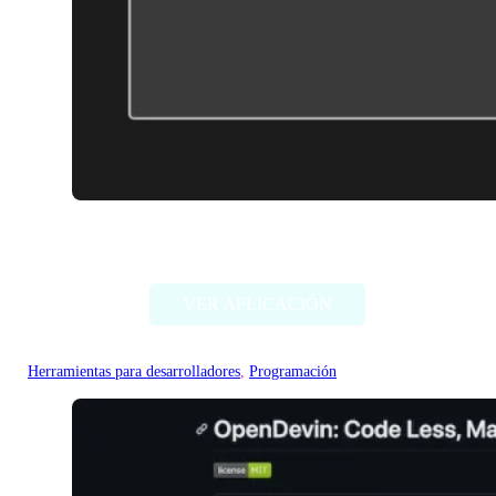
DiagramGPT by Eraser
VER APLICACIÓN
Herramientas para desarrolladores
, 
Programación