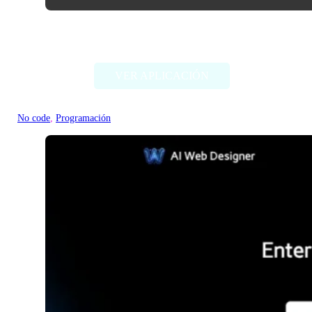
QLAI.ai
VER APLICACIÓN
No code
, 
Programación