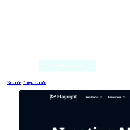
Ollama.ai
VER APLICACIÓN
No code
, 
Programación