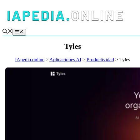
Saltar
al
contenido
Menú
Tyles
IApedia.online
>
Aplicaciones AI
>
Productividad
>
Tyles