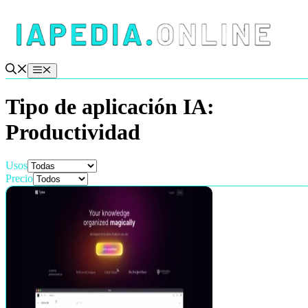
Saltar
al
contenido
Menú
Tipo de aplicación IA:
Productividad
Usos
Precio