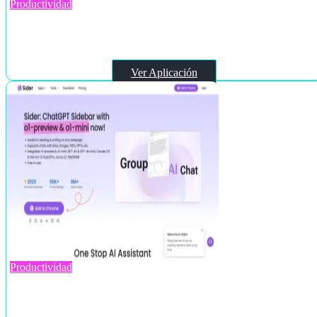
Productividad
The StoryGraph
Ver Aplicación
Productividad
Sider