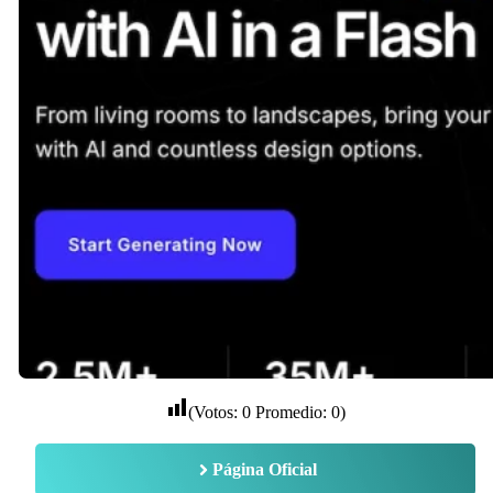
(Votos:
0
Promedio:
0
)
Página Oficial