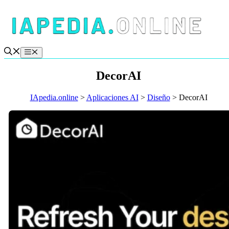
Saltar
al
contenido
Menú
DecorAI
IApedia.online
>
Aplicaciones AI
>
Diseño
>
DecorAI