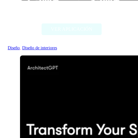
DecorAI
VER APLICACIÓN
Diseño
, 
Diseño de interiores