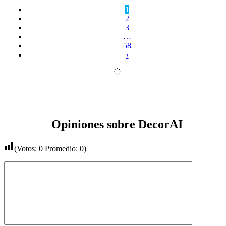
1
2
3
…
58
›
Opiniones sobre DecorAI
(Votos:
0
Promedio:
0
)
Comentario