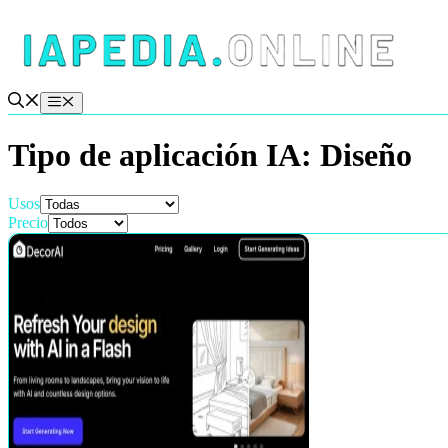
Saltar
al
contenido
Menú
Tipo de aplicación IA:
Diseño
Usos
Precio