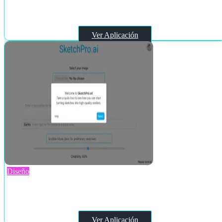
ArchitectGPT
Ver Aplicación
Diseño
SketchPro AI
Ver Aplicación