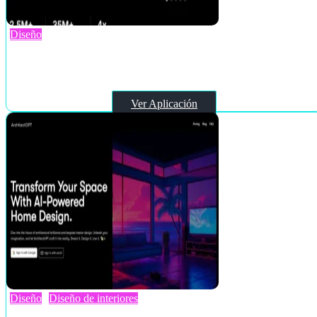
Diseño
DecorAI
Ver Aplicación
Diseño
Diseño de interiores