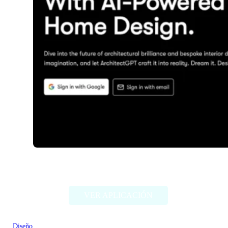
ArchitectGPT
VER APLICACIÓN
Diseño