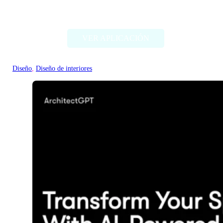
DecorAI
VER APLICACIÓN
Diseño
, 
Diseño de interiores