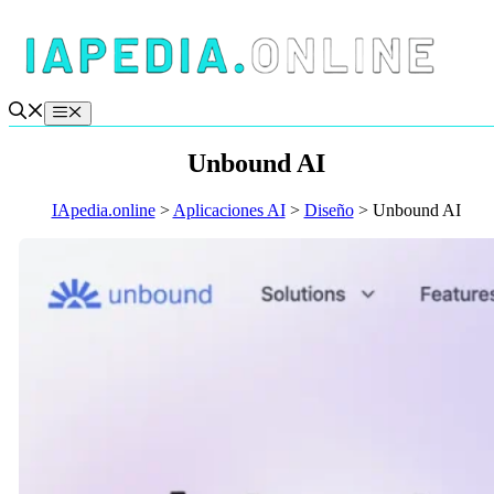
Saltar
al
contenido
Menú
Unbound AI
IApedia.online
>
Aplicaciones AI
>
Diseño
>
Unbound AI