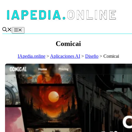
Saltar
al
contenido
Menú
Comicai
IApedia.online
>
Aplicaciones AI
>
Diseño
>
Comicai