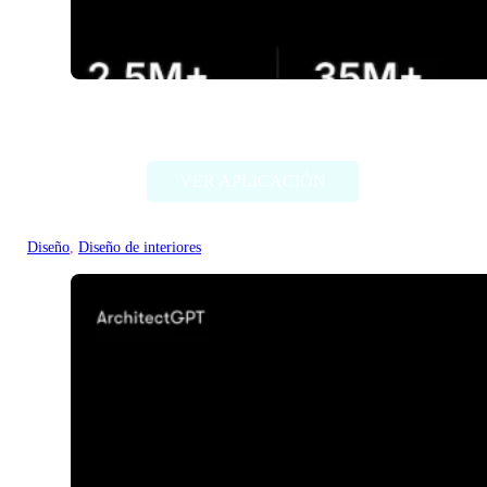
DecorAI
VER APLICACIÓN
Diseño
, 
Diseño de interiores