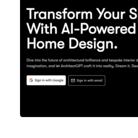
ArchitectGPT