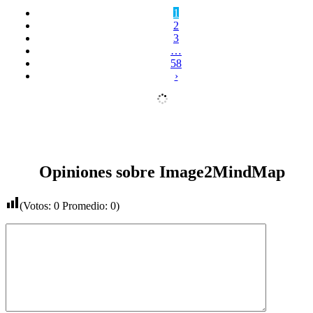
1
2
3
…
58
›
Opiniones sobre Image2MindMap
(Votos:
0
Promedio:
0
)
Comentario