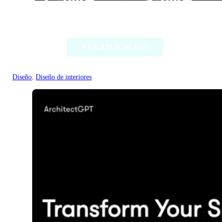
DecorAI
VER APLICACIÓN
Diseño
, 
Diseño de interiores