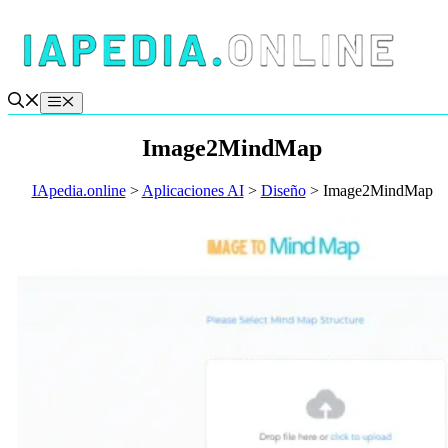
Saltar
al
contenido
Menú
Image2MindMap
IApedia.online
>
Aplicaciones AI
>
Diseño
>
Image2MindMap