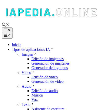
Saltar
al
contenido
Menú
Menú
Inicio
Tipos de aplicaciones IA
Imagen
Edición de imágenes
Generación de imágenes
Generador de logotipos
Vídeo
Edición de video
Generación de video
Audio
Edición de audio
Música
Voz
Texto
Asistente de escritura