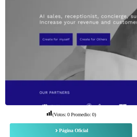
(Votos:
0
Promedio:
0
)
Página Oficial