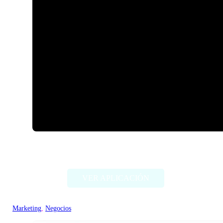
Astria
VER APLICACIÓN
Marketing
, 
Negocios