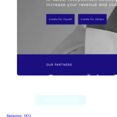
newo.ai
VER APLICACIÓN
Marketing
, 
SEO