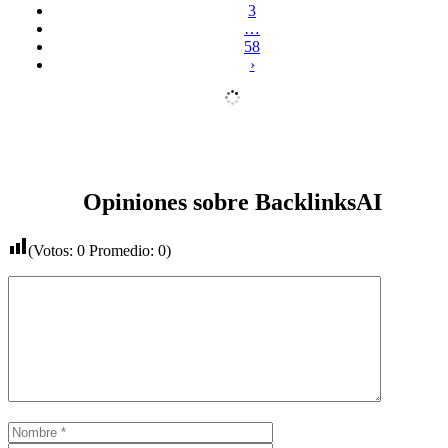
3
…
58
›
Opiniones sobre BacklinksAI
(Votos:
0
Promedio:
0
)
Comentario
Nombre
Correo
electrónico