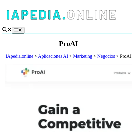
Saltar
al
contenido
Menú
ProAI
IApedia.online
>
Aplicaciones AI
>
Marketing
>
Negocios
>
ProAI