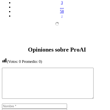
3
…
58
›
Opiniones sobre ProAI
(Votos:
0
Promedio:
0
)
Comentario
Nombre
Correo
electrónico