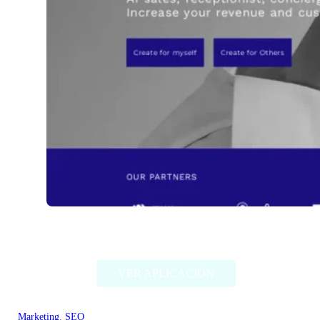
newo.ai
VER APLICACIÓN
Marketing
, 
SEO