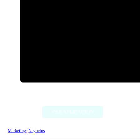
Astria
VER APLICACIÓN
Marketing
, 
Negocios