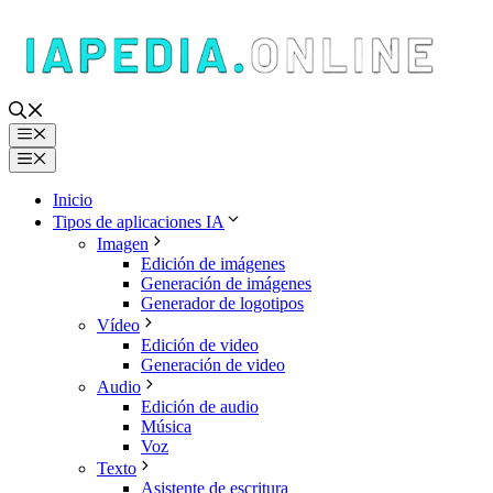
Saltar
al
contenido
Menú
Menú
Inicio
Tipos de aplicaciones IA
Imagen
Edición de imágenes
Generación de imágenes
Generador de logotipos
Vídeo
Edición de video
Generación de video
Audio
Edición de audio
Música
Voz
Texto
Asistente de escritura