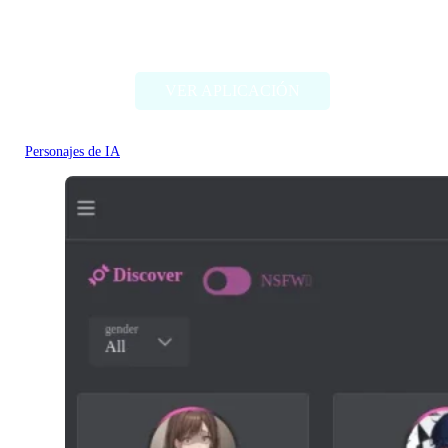
Pephop.AI
VER APLICACIÓN
Personajes de IA