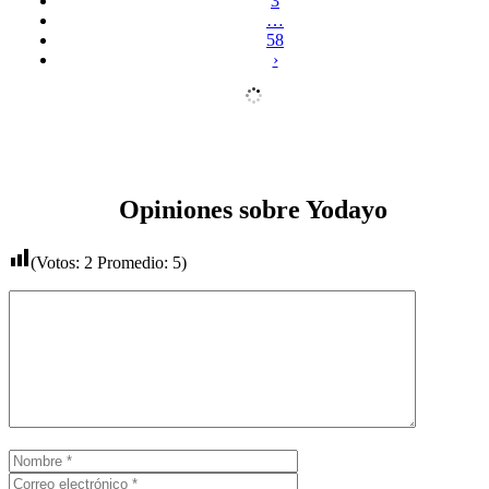
3
…
58
›
Opiniones sobre Yodayo
(Votos:
2
Promedio:
5
)
Comentario
Nombre
Correo
electrónico
Web