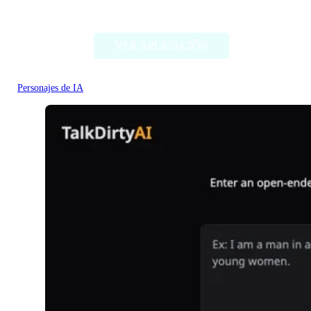
Character headcanon generator
VER APLICACIÓN
Personajes de IA