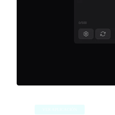
TalkDirtyAI
VER APLICACIÓN