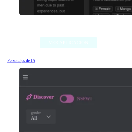
Pephop.AI
VER APLICACIÓN
Personajes de IA