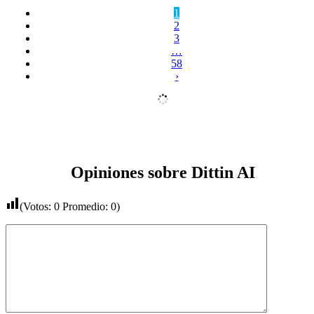
1
2
3
…
58
›
Opiniones sobre Dittin AI
(Votos:
0
Promedio:
0
)
Comentario