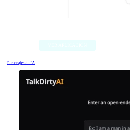
Character headcanon generator
VER APLICACIÓN
Personajes de IA