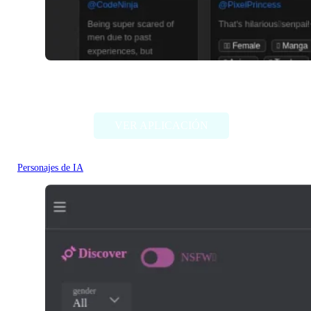
Pephop.AI
VER APLICACIÓN
Personajes de IA