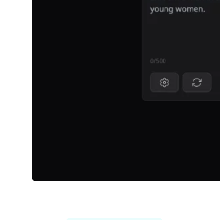
TalkDirtyAI