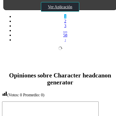
Ver Aplicación
1
2
3
…
58
›
Opiniones sobre Character headcanon
generator
(Votos:
0
Promedio:
0
)
Comentario