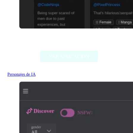
Pephop.AI
VER APLICACIÓN
Personajes de IA