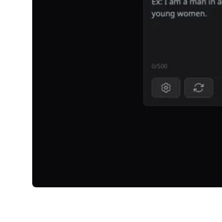
TalkDirtyAI