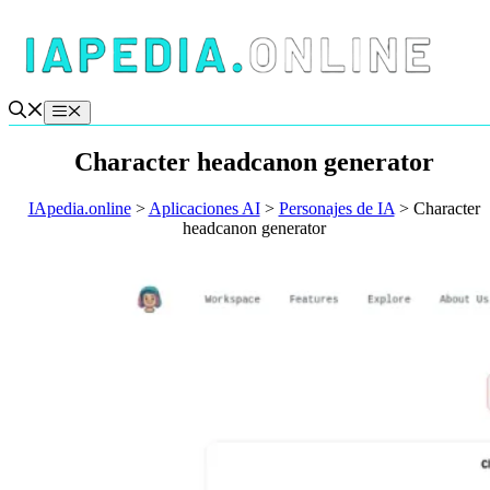
Saltar
al
contenido
Menú
Character headcanon generator
IApedia.online
>
Aplicaciones AI
>
Personajes de IA
>
Character
headcanon generator