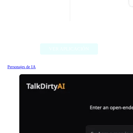
Character headcanon generator
VER APLICACIÓN
Personajes de IA