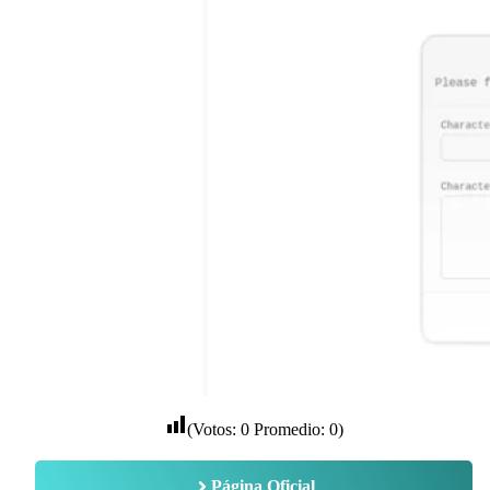
(Votos:
0
Promedio:
0
)
Página Oficial