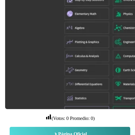
(Votos:
0
Promedio:
0
)
Página Oficial