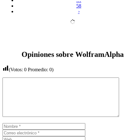
…
58
›
Opiniones sobre WolframAlpha
(Votos:
0
Promedio:
0
)
Comentario
Nombre
Correo
electrónico
Web