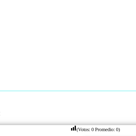
I
(Votos:
0
Promedio:
0
)