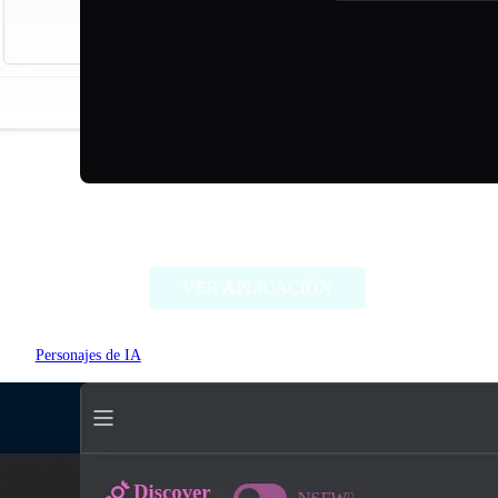
TalkDirtyAI
VER APLICACIÓN
Personajes de IA