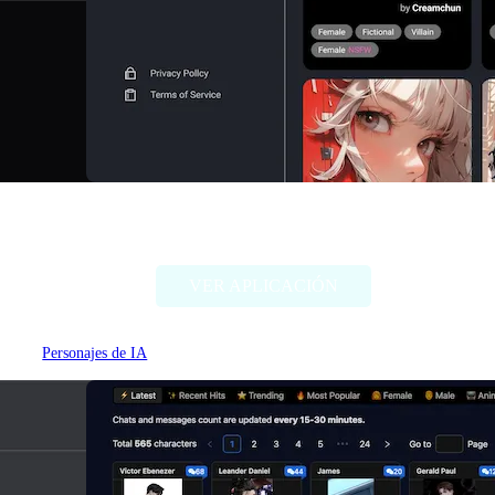
NSFW Character AI
VER APLICACIÓN
Personajes de IA