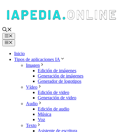
Saltar
al
contenido
Menú
Menú
Inicio
Tipos de aplicaciones IA
Imagen
Edición de imágenes
Generación de imágenes
Generador de logotipos
Vídeo
Edición de video
Generación de video
Audio
Edición de audio
Música
Voz
Texto
Asistente de escritura