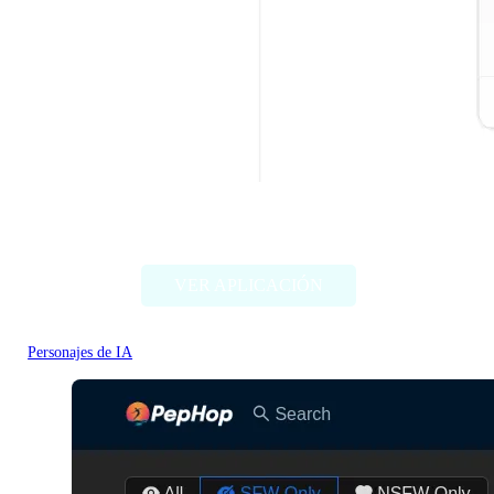
Character headcanon generator
VER APLICACIÓN
Personajes de IA