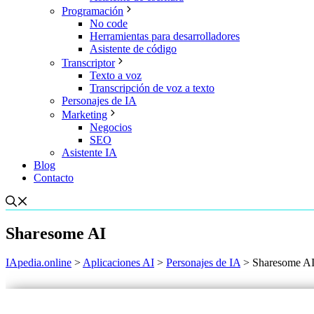
Programación
No code
Herramientas para desarrolladores
Asistente de código
Transcriptor
Texto a voz
Transcripción de voz a texto
Personajes de IA
Marketing
Negocios
SEO
Asistente IA
Blog
Contacto
Sharesome AI
IApedia.online
>
Aplicaciones AI
>
Personajes de IA
>
Sharesome A