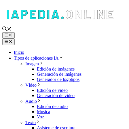
Saltar
al
contenido
Menú
Menú
Inicio
Tipos de aplicaciones IA
Imagen
Edición de imágenes
Generación de imágenes
Generador de logotipos
Vídeo
Edición de video
Generación de video
Audio
Edición de audio
Música
Voz
Texto
Asistente de escritura