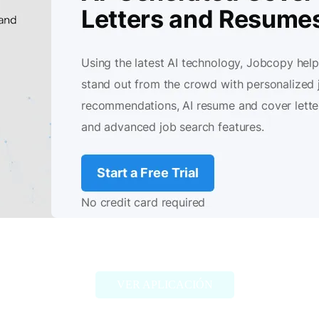
JobCopy.io
VER APLICACIÓN