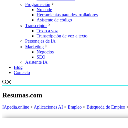
Programación
No code
Herramientas para desarrolladores
Asistente de código
Transcriptor
Texto a voz
Transcripción de voz a texto
Personajes de IA
Marketing
Negocios
SEO
Asistente IA
Blog
Contacto
Resumas.com
IApedia.online
>
Aplicaciones AI
>
Empleo
>
Búsqueda de Empleo