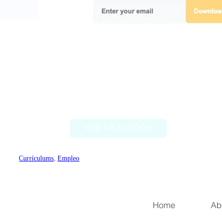
Applyish
VER APLICACIÓN
Currículums
, 
Empleo