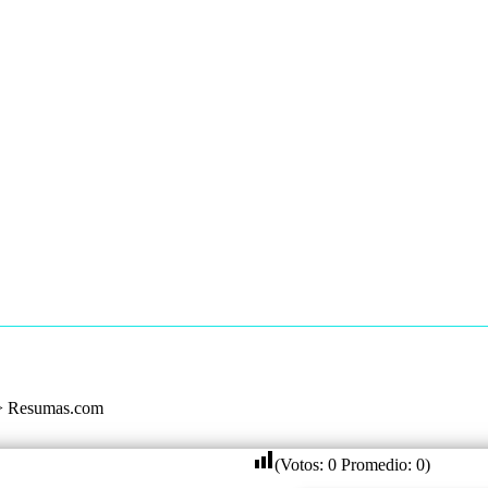
>
Resumas.com
(Votos:
0
Promedio:
0
)