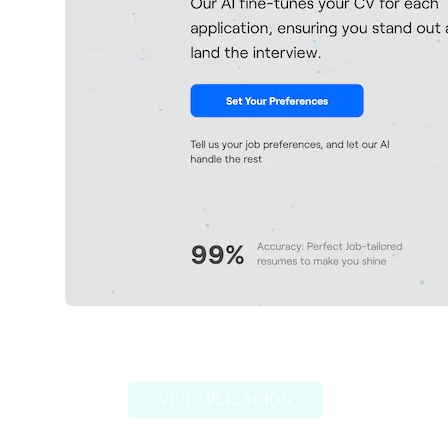
JobHire.ai
VER APLICACIÓN