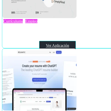
Currículums
Empleo
JobHire.ai
Ver Aplicación