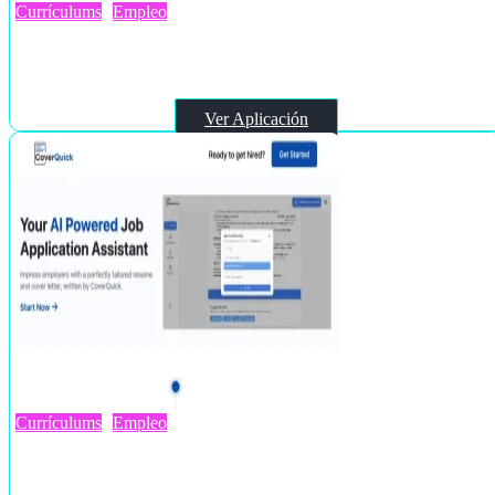
Currículums
Empleo
Resumatic
Ver Aplicación
Currículums
Empleo
Coverquick