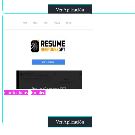
Ver Aplicación
Currículums
Empleo
ResumeResponseGPT
Ver Aplicación