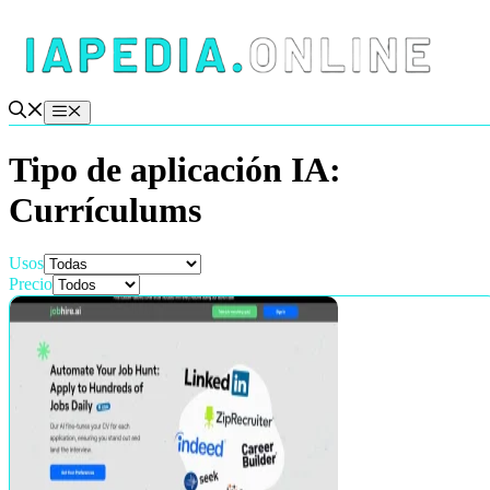
Saltar
al
contenido
Menú
Tipo de aplicación IA:
Currículums
Usos
Precio