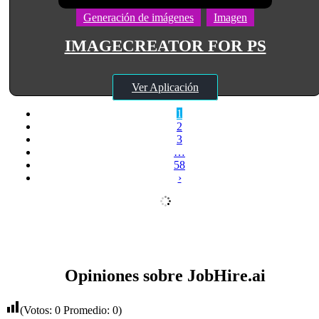
Generación de imágenes
Imagen
IMAGECREATOR FOR PS
Ver Aplicación
1
2
3
…
58
›
Opiniones sobre JobHire.ai
(Votos:
0
Promedio:
0
)