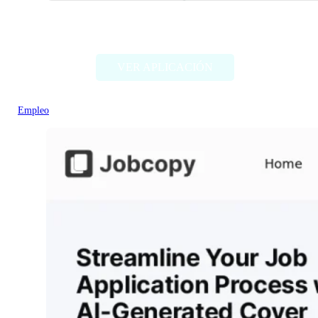
JobHire.ai
VER APLICACIÓN
Empleo