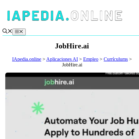
Saltar
al
contenido
Menú
JobHire.ai
IApedia.online
>
Aplicaciones AI
>
Empleo
>
Currículums
>
JobHire.ai