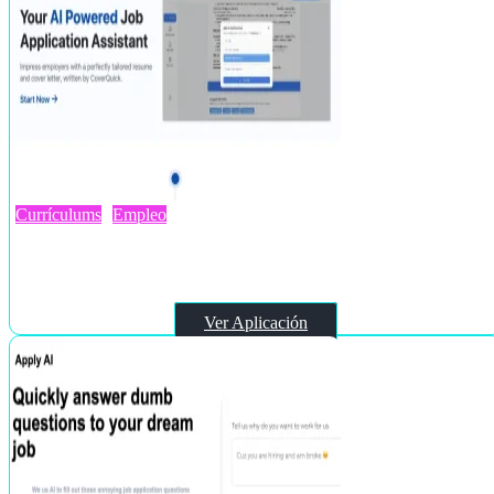
Currículums
Empleo
Coverquick
Ver Aplicación