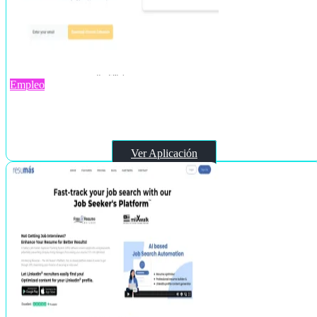
Empleo
Applyish
Ver Aplicación