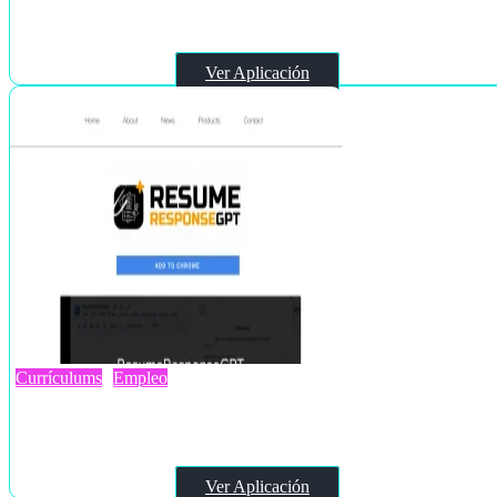
Careerhub-ai.com
Ver Aplicación
Currículums
Empleo
ResumeResponseGPT
Ver Aplicación