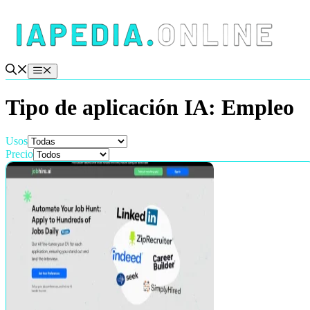
Saltar
al
contenido
Menú
Tipo de aplicación IA:
Empleo
Usos
Precio