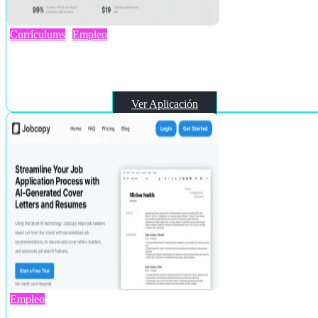
Currículums
Empleo
JobHire.ai
Ver Aplicación
Empleo