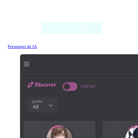
Pephop.AI
VER APLICACIÓN
Personajes de IA