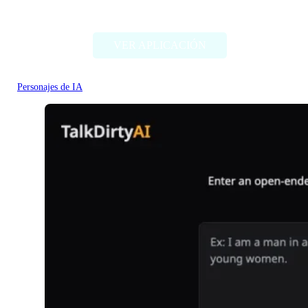
Character headcanon generator
VER APLICACIÓN
Personajes de IA