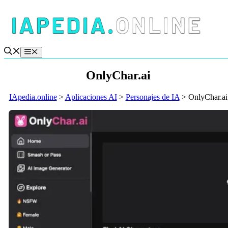
Saltar
al
contenido
Menú
OnlyChar.ai
IApedia.online
>
Aplicaciones AI
>
Personajes de IA
>
OnlyChar.ai