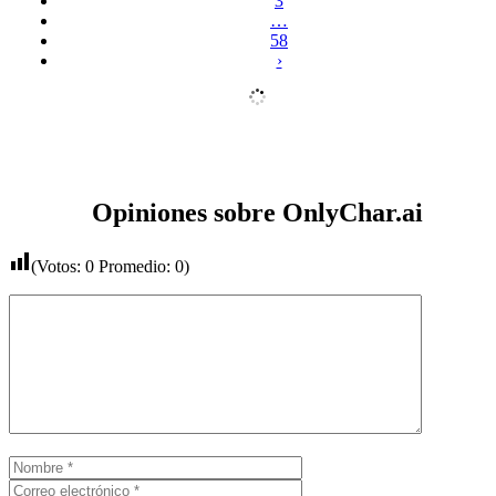
3
…
58
›
Opiniones sobre OnlyChar.ai
(Votos:
0
Promedio:
0
)
Comentario
Nombre
Correo
electrónico
Web